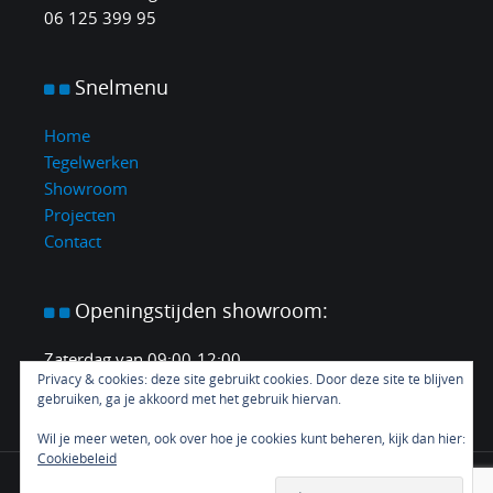
06 125 399 95
Snelmenu
Home
Tegelwerken
Showroom
Projecten
Contact
Openingstijden
showroom:
Zaterdag van 09:00-12:00.
Privacy & cookies: deze site gebruikt cookies. Door deze site te blijven
En elke middag en avond op afspraak.
gebruiken, ga je akkoord met het gebruik hiervan.
Wil je meer weten, ook over hoe je cookies kunt beheren, kijk dan hier:
Cookiebeleid
Proudly powered by CustomYou
|
Copyright ©
2026 - All