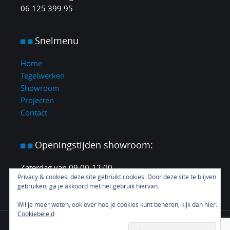
06 125 399 95
Snelmenu
Home
Tegelwerken
Showroom
Projecten
Contact
Openingstijden
showroom:
Zaterdag van 09:00-12:00.
Privacy & cookies: deze site gebruikt cookies. Door deze site te blijven
En elke middag en avond op afspraak.
gebruiken, ga je akkoord met het gebruik hiervan.
Wil je meer weten, ook over hoe je cookies kunt beheren, kijk dan hier:
Cookiebeleid
Proudly powered by CustomYou
|
Copyright ©
2026 - All