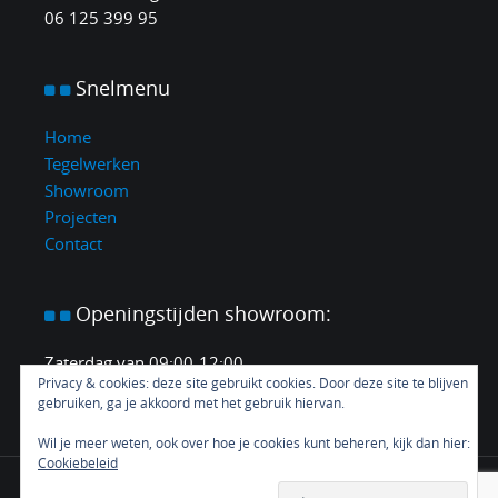
06 125 399 95
Snelmenu
Home
Tegelwerken
Showroom
Projecten
Contact
Openingstijden
showroom:
Zaterdag van 09:00-12:00.
Privacy & cookies: deze site gebruikt cookies. Door deze site te blijven
En elke middag en avond op afspraak.
gebruiken, ga je akkoord met het gebruik hiervan.
Wil je meer weten, ook over hoe je cookies kunt beheren, kijk dan hier:
Cookiebeleid
Proudly powered by CustomYou
|
Copyright ©
2026 - All