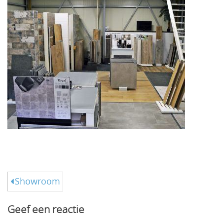
Bericht
Showroom
navigatie
Geef een reactie