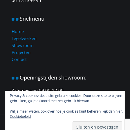
06 125 399 95
Snelmenu
Home
Tegelwerken
Showroom
Projecten
Contact
Openingstijden
showroom:
Zaterdag van 09:00-12:00.
Privacy & cookies: deze site gebruikt cookies. Door deze site te blijven
En elke middag en avond op afspraak.
gebruiken, ga je akkoord met het gebruik hiervan.
Wil je meer weten, ook over hoe je cookies kunt beheren, kijk dan hier:
Cookiebeleid
Proudly powered by CustomYou
|
Copyright ©
2026 - All