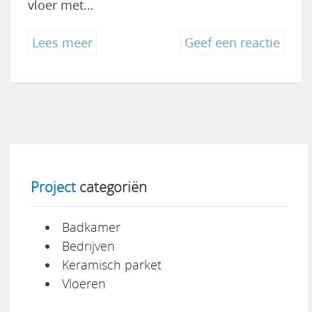
vloer met…
"Keramische
on
Lees meer
Geef een reactie
parketvloeren"
Kera
parke
Project
categoriën
Badkamer
Bedrijven
Keramisch parket
Vloeren