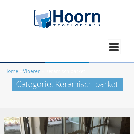
Home
»
Vloeren
»
Keramisch parket
Categorie:
Keramisch parket