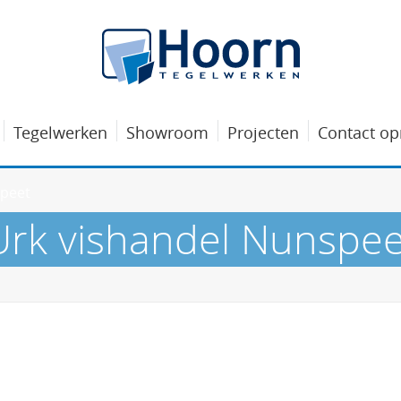
Tegelwerken
Showroom
Projecten
Contact o
speet
Urk vishandel Nunspee