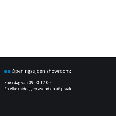
Openingstijden
showroom:
Zaterdag van 09:00-12:00.
En elke middag en avond op afspraak.