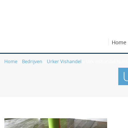
Home
Home
»
Bedrijven
»
Urker Vishandel
»
Urk vishandel Nun